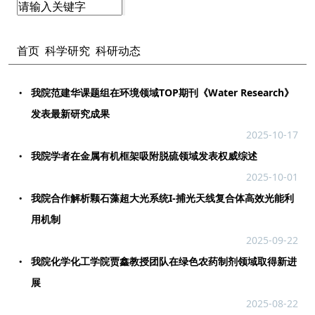
首页
科学研究
科研动态
我院范建华课题组在环境领域TOP期刊《Water Research》
发表最新研究成果
2025-10-17
我院学者在金属有机框架吸附脱硫领域发表权威综述
2025-10-01
我院合作解析颗石藻超大光系统I-捕光天线复合体高效光能利
用机制
2025-09-22
我院化学化工学院贾鑫教授团队在绿色农药制剂领域取得新进
展
2025-08-22