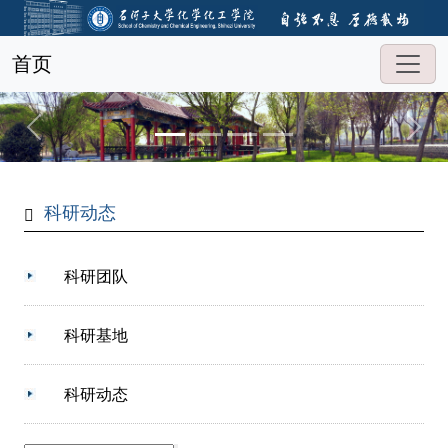
首页
科研动态
科研团队
科研基地
科研动态