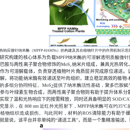
热响应微针纳米酶（
MPFP-HAMNs
）的构建及其在植物叶片中的作用机制示意
研究构建的核心体系为
负载
MPFP
纳米酶的可溶解透明质酸微针
巴胺
与
两性离子聚合物修饰的
MoS₂
纳米片
组成，兼具光热转化
作为可溶解载体，负责穿透植物叶片角质层并完成原位递送。
解，将功能纳米酶有效递送至叶肉组织，建立稳定高效的植物
-
的多组分协同特征。
MoS
提供了纳米酶活性基础，聚多巴胺赋
2
参与叶绿素生物合成，而两性离子聚合物则有助于提升体系分
实现了
温和光热响应下的按需释放
，同时还具备明显的
SOD/CA
究显示，在
808 nm
近红外光照射下，
MPFP
纳米酶可在约
35°C
对植物组织造成损伤。与此同时，材料的
ROS
清除能力有助于
就是说，该平台并非单纯的
“
递送工具
”
，而是一个集
精准输送、