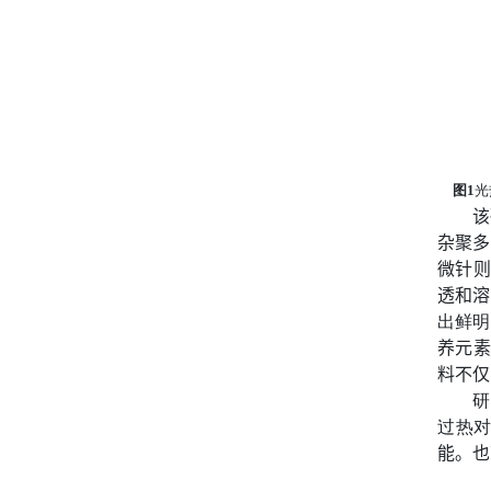
图
1
光
该
杂聚多
微针则
透和溶
出鲜明
养元素
料不仅
研
过热
能。也