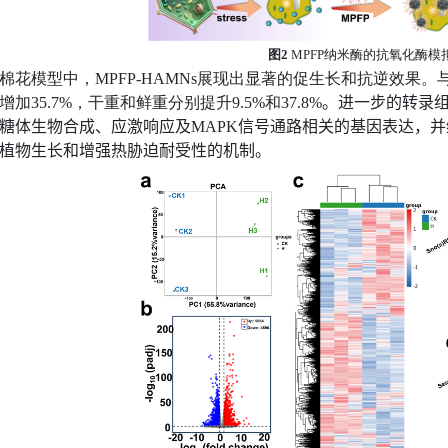
图
2
MPFP
纳米酶的抗氧化酶模
棉花模型中，
MPFP-HAMNs
展现出显著的促生长和抗逆效果。
增加
35.7%
，干重和鲜重分别提升
9.5%
和
37.8%
。进一步的转录
糖体生物合成、应激响应及
MAPK
信号通路
相关的基因表达，并
植物生长和增强热胁迫耐受性的机制。