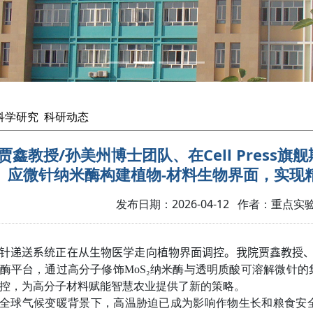
科学研究
科研动态
贾鑫教授/孙美州博士团队、在Cell Press旗
应微针纳米酶构建植物-材料生物界面，实现
发布日期：2026-04-12 作者：重点
针递送系统正在从生物医学走向植物界面调控。
我院
贾鑫教授
酶平台，通过高分子修饰
MoS₂
纳米酶与透明质酸可溶解微针的
控，为高分子材料赋能智慧农业提供了新的策略。
全球气候变暖背景下，高温胁迫已成为影响作物生长和粮食安