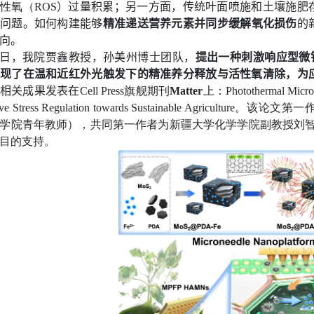
性氧（
ROS
）过量积累；另一方面，传统叶面喷施和土壤施肥
问题。如何构建能够
精准递送营养元素并同步缓解氧化损伤
的
向。
日，
我院
贾鑫教授，孙美州博士团队，
提出一种刺激响应型微
现了在温和近红外光触发下的精准养分释放与活性氧清除，为
相关成果发表在
Cell Press
旗舰期刊
Matter
上：
Photothermal Micro
ve Stress Regulation towards Sustainable Agriculture
。该论文第一
学院青年教师），共同第一作者为新疆大学化学学院副教授刘
目的支持。