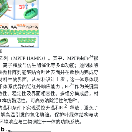
图
2+
阵列（
MPFP-HAMNs
）
。其中，
MPFP
由
Fe
掺
、离子释放与仿生酶催化等多重功能；透明质酸
该微针阵列能够贴合叶片表面并在数秒内完成穿
材料生物界面。从材料设计上看，这一体系体现
2+
予体系优异的近红外响应能力，
Fe
作为关键营
散性、稳定性及界面相容性。多组分集成后，材
T
样仿酶活性
，可高效清除活性氧物种。
2+
的温和条件下实现受控升温和
Fe
释放，避免了
缓解高温引发的氧化胁迫，保护叶绿体结构与功
环境响应与生物调控
于一体的功能系统。