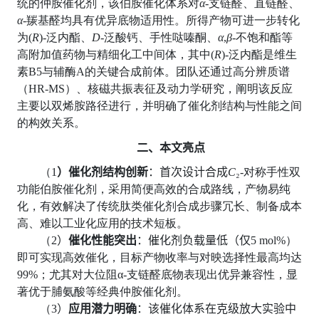
统的仲胺催化剂，该伯胺催化体系对
α
-
支链醛、直链醛、
α
-
羰基醛均具有优异底物适用性。所得产物可进一步转化
为
(
R
)-
泛内酯、
D
-
泛酸钙、手性哒嗪酮、
α
,
β
-
不饱和酯等
高附加值药物与精细化工中间体，其中
(
R
)-
泛内酯是维生
素
B5
与辅酶
A
的关键合成前体。团队还通过高分辨质谱
（
HR-MS
）、核磁共振表征及动力学研究，阐明该反应
主要以双烯胺路径进行，并明确了催化剂结构与性能之间
的构效关系。
二、本文亮点
（
1
）催化剂结构创新
：首次设计合成
C
₂-
对称手性双
功能伯胺催化剂，采用简便高效的合成路线，产物易纯
化，有效解决了传统肽类催化剂合成步骤冗长、制备成本
高、难以工业化应用的技术短板。
（
2
）
催化性能突出
：催化剂负载量低（仅
5 mol%
）
即可实现高效催化，目标产物收率与对映选择性最高均达
99%
；尤其对大位阻
α-
支链醛底物表现出优异兼容性，显
著优于脯氨酸等经典仲胺催化剂。
（
3
）
应用潜力明确
：该催化体系在克级放大实验中