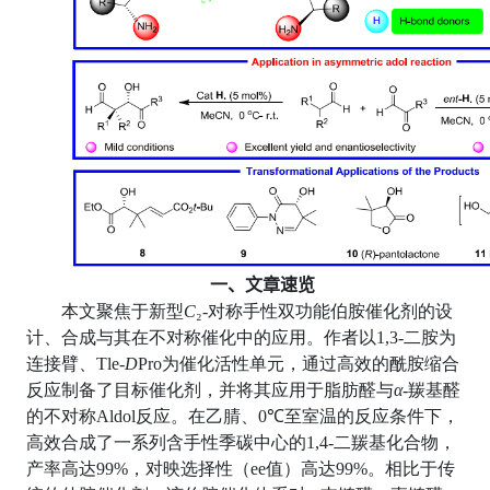
一、文章速览
本文聚焦于新型
C
₂-
对称手性双功能伯胺催化剂的设
计、合成与其在不对称催化中的应用。作者以
1,3-
二胺为
连接臂、
Tle-
D
Pro
为催化活性单元，通过高效的酰胺缩合
反应制备了目标催化剂，并将其应用于脂肪醛与
α
-
羰基醛
的不对称
Aldol
反应。在乙腈、
0℃
至室温的反应条件下，
高效合成了一系列含手性季碳中心的
1,4-
二羰基化合物，
产率高达
99%
，对映选择性（
ee
值）高达
99%
。相比于传