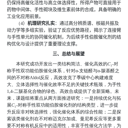
仍保持高催化活性与高立体选择性，所得产物可直接用于
药物中间体、手性砌块及维生素前体的合成，具备明确的
工业化应用前景。
（
4
）
机理研究扎实
：通过高分辨质谱、核磁共振及
动力学等多组实验，验证了反应优势路径，揭示了连接臂
与手性单元的协同催化机制，为后续手性伯胺催化剂的结
构优化与设计提供了重要理论支撑。
三、总结与展望
本研究成功开发出一类结构简洁、催化高效的
C
₂-
对
称手性双功能伯胺催化体系，针对
α-
支链醛与
α-
羰基醛之
间的不对称
Aldol
反应，高效攻克了季碳中心构建难度
大、立体选择性与催化效率不足的关键技术瓶颈，为手性
1,4-
二羰基化合物的绿色、高效合成提供了全新策略。未
来，课题组将重点从两方面推进研究：一是持续优化与拓
展
C
₂-
对称手性双功能伯胺催化剂的结构类型，进一步提
升反应非对映选择性，强化催化体系的综合性能；二是探
索该类催化剂在不对称迈克尔加成、曼尼希反应等更多重
要不对称有机反应中的适用性，丰富手性催化方法学，为