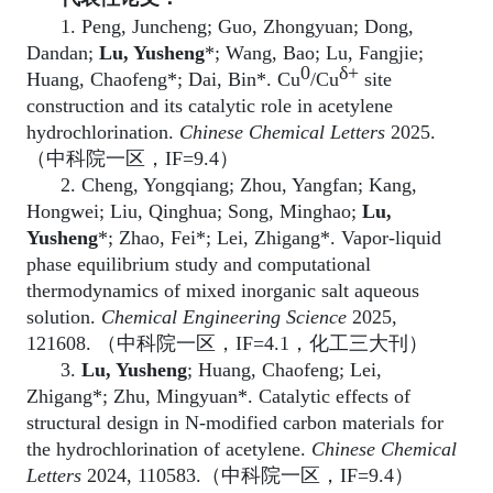
1. Peng, Juncheng; Guo, Zhongyuan; Dong,
Dandan;
Lu, Yusheng
*; Wang, Bao; Lu, Fangjie;
0
δ+
Huang, Chaofeng*; Dai, Bin*. Cu
/Cu
site
construction and its catalytic role in acetylene
hydrochlorination.
Chinese Chemical Letters
2025.
（中科院一区，
IF=9.4
）
2. Cheng, Yongqiang; Zhou, Yangfan; Kang,
Hongwei; Liu, Qinghua; Song, Minghao;
Lu,
Yusheng
*; Zhao, Fei*; Lei, Zhigang*. Vapor-liquid
phase equilibrium study and computational
thermodynamics of mixed inorganic salt aqueous
solution.
Chemical Engineering Science
2025,
121608.
（中科院一区，
IF=4.1
，化工三大刊）
3.
Lu, Yusheng
; Huang, Chaofeng; Lei,
Zhigang*; Zhu, Mingyuan*. Catalytic effects of
structural design in N-modified carbon materials for
the hydrochlorination of acetylene.
Chinese Chemical
Letters
2024, 110583.
（中科院一区，
IF=9.4
）