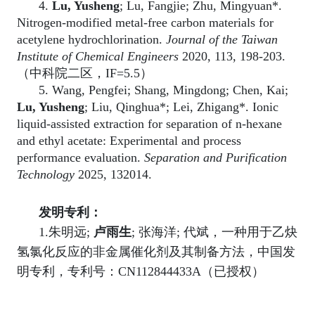
4.
Lu, Yusheng
; Lu, Fangjie; Zhu, Mingyuan*.
Nitrogen-modified metal-free carbon materials for
acetylene hydrochlorination.
Journal of the Taiwan
Institute of Chemical Engineers
2020, 113, 198-203.
（中科院二区，
IF=5.5
）
5. Wang, Pengfei; Shang, Mingdong; Chen, Kai;
Lu, Yusheng
; Liu, Qinghua*; Lei, Zhigang*. Ionic
liquid-assisted extraction for separation of n-hexane
and ethyl acetate: Experimental and process
performance evaluation.
Separation and Purification
Technology
2025, 132014.
发明专利：
1.
朱明远
;
卢雨生
;
张海洋
;
代斌，一种用于乙炔
氢氯化反应的非金属催化剂及其制备方法，中国发
明专利，专利号：
CN112844433A
（已授权）