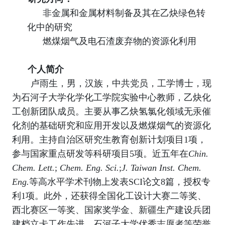
非金属和金属材料制备及其在乙炔绿色转
化中的研究
燃煤烟气及电石渣废弃物的资源化利用
个人简介
卢雨生，男，汉族，中共党员，工学博士，现
为石河子大学化学化工学院实验中心教师，乙炔化
工创新团队成员。主要从事乙炔氢氯化领域无汞催
化剂的基础研究和应用开发以及燃煤烟气的资源化
利用。主持自治区研究生教育创新计划项目
1
项，
参与国家重点研发等科研项目
5
项。近五年在
Chin.
Chem. Lett.
;
Chem. Eng. Sci.
;
J. Taiwan Inst. Chem.
Eng.
等高水平学术刊物上发表
SCI
论文
8
篇，授权专
利
1
项。此外，还获得全国化工设计大赛二等奖、
西北赛区一等奖、国家奖学金、新疆生产建设兵团
建档立卡工作先进、石河子大学优秀志愿者等荣誉