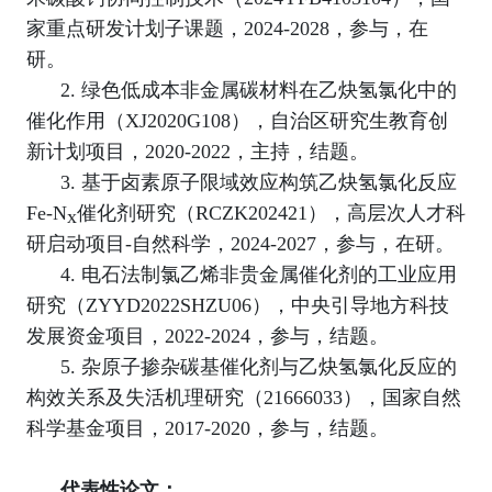
家重点研发计划子课题，
2024-2028
，参与，在
研。
2.
绿色低成本非金属碳材料在乙炔氢氯化中的
催化作用（
XJ2020G108
），自治区研究生教育创
新计划项目，
2020-2022
，主持，结题。
3.
基于卤素原子限域效应构筑乙炔氢氯化反应
Fe-N
催化剂研究（
RCZK202421
），高层次人才科
x
研启动项目
-
自然科学，
2024-2027
，参与，在研。
4.
电石法制氯乙烯非贵金属催化剂的工业应用
研究（
ZYYD2022SHZU06
），中央引导地方科技
发展资金项目，
2022-2024
，参与，结题。
5.
杂原子掺杂碳基催化剂与乙炔氢氯化反应的
构效关系及失活机理研究（
21666033
），国家自然
科学基金项目，
2017-2020
，参与，结题。
代表性论文：