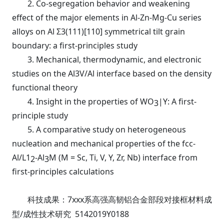
2.
Co-segregation behavior and weakening
effect of the major elements in Al-Zn-Mg-Cu series
alloys on Al Σ3(111)[110] symmetrical tilt grain
boundary: a first-principles study
3.
Mechanical, thermodynamic, and electronic
studies on the Al3V/Al interface based on the density
functional theory
4.
Insight in the properties of WO
|Y: A first-
3
principle study
5.
A comparative study on heterogeneous
nucleation and mechanical properties of the fcc-
Al/L1
-Al
M (M = Sc, Ti, V, Y, Zr, Nb) interface from
2
3
first-principles calculations
7xxx
科技成果：
系高强高韧铝合金部段对接框材料成
/
5142019Y0188
型
成性技术研究