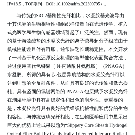
IF=18.5，TOP期刊，DOI: 10.1002/adfm.202309795）。
与传统的SiO 2基刚性光纤相比，水凝胶基光波导由
于其优异的生物相容性和组织样模量而在光遗传学、植入
式光医学和生物传感器领域引起了广泛关注。然而，现有
的基于海藻酸盐的水凝胶光纤的离子诱导超分子组装由于
机械性能差且伴有溶胀，通常缺乏长期稳定性。本文开发
了一种基于氧化还原反应机理的新型催化表面聚合方法，
通过使用替代氢键聚（ N-丙烯酰甘氨酰胺）（PNAGA）
水凝胶。所得的具有芯-包层异质结构的水凝胶光纤可以
达到理想的全反射条件，从而具有良好的光传输和低光损
耗。具有坚固的氢键网络的 PNAGA 包层赋予水凝胶光纤
在潮湿环境中具有高稳定性和出色的润滑性。更重要的
是，水凝胶光纤具有良好的类组织机械性能和优异的生物
相容性，与传统玻璃光纤相比，在生物医学应用中显示出
巨大的优势上述成果以题为“Slippery Core-Sheath Hydrogel
Optical Fiber Built by Catalytically Triggered Interface Radical