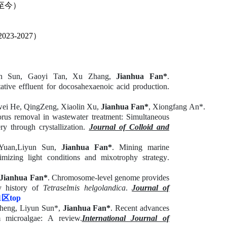
至今）
2023-2027
）
un Sun, Gaoyi Tan, Xu Zhang,
Jianhua Fan
*
.
ntative effluent for docosahexaenoic acid production
.
wei He, Qing
Zeng, Xiaolin Xu,
Jianhua Fan*
, Xiongfang An*.
rus removal in wastewater treatment: Simultaneous
y through crystallization
.
Journal of Colloid and
Yuan,
Liyun Sun,
Jianhua Fan
*
.
Mining marine
imizing light conditions and mixotrophy strategy
.
Jianhua Fan*
. Chromosome-level genome provides
ry history of
Tetraselmis helgolandica
.
Journal of
1
区
top
 Cheng, Liyun Sun*,
Jianhua Fan*
. Recent advances
m microalgae: A review.
International Journal of