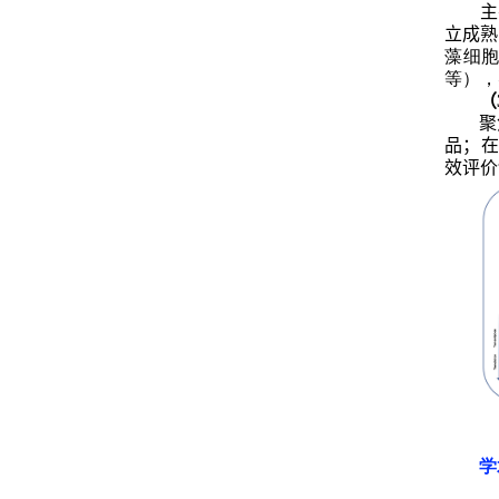
主
立成熟
藻细
等），
（
聚
品；在
效评价
学