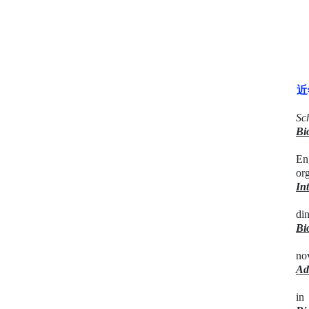
近
Sc
Bi
En
or
In
di
Bi
no
Ad
in