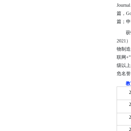
Journ
篇，G
篇；申
获
202
物制造
联网+
级以上
危名誉
教