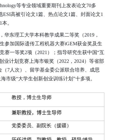
resource Technology等专业领域重要期刊上发表论文70多
次，入选ESI高被引论文1篇、热点论文1篇、封面论文1
1本。
4），华东理工大学本科教学成果二等奖（2019，
本科生参加国际遗传工程机器大赛iGEM获金奖及生
竞赛一等奖2项（2021）；指导研究生获中国“互
创业计划竞赛上海市银奖（2022，2024）等省部
金（7人次）、留学基金委公派联合培养、成思
海市级“大学生创新创业训练计划”十多项。
教授，博士生导师
兼职
教授，博士生导师
党委委员、副院长（援疆）
历任讲师、副教授
、
教授
，硕导
/
博导