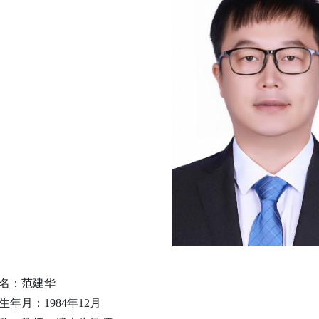
名：范建华
生年月：
1984
年
12
月