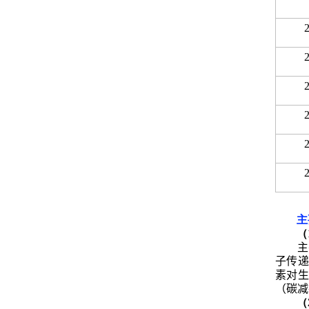
主
（
主
子传递
素对生
（
碳
减
（