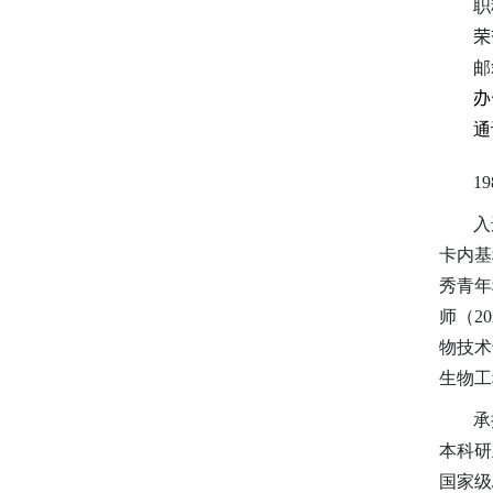
职
荣
邮
办
通
1
入
卡内基
秀青年
师（2
物技术
生物工
承
本科研
国家级/省