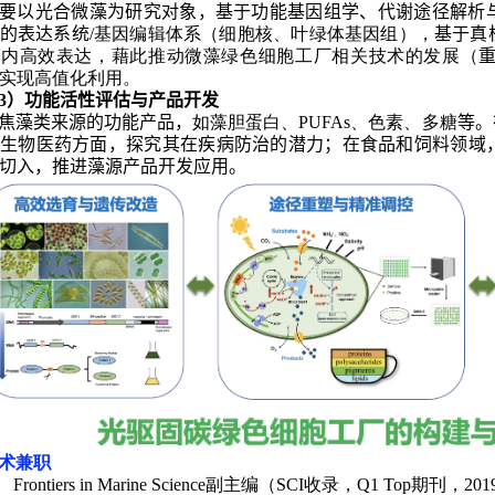
要以光合
微藻
为研究对象，基于功能基因组学、代谢途径解析
的表达系统
/
基因编辑体系（细胞核、叶绿体基因组），
基于真
胞内高效表达，藉此推动微藻绿色细胞工厂相关技术的发展（
实现高值化利用。
3
）功能活性评估与产品开发
焦藻类来源的功能产品，
如藻胆蛋白、
PUFAs
、色素、多糖
等。
生物医药方面，探究其在疾病防治的潜力；在食品和饲料领域
切入，推进藻源产品开发应用。
术兼职
Frontiers in Marine Science
副主编（
SCI
收录，
Q1 Top
期刊，
201