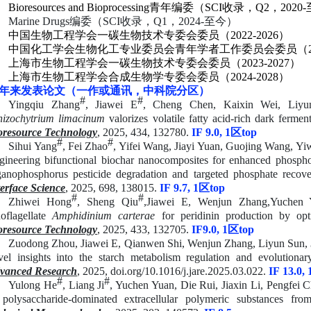
Bioresources and Bioprocessing
青年编委（
SCI
收录，
Q2
，
2020-
Marine Drugs
编委（
SCI
收录，
Q1
，
2024-
至今）
中国生物工程学会一碳生物技术专委会委员（
2022-2026
）
中国化工学会生物化工专业委员会青年学者工作委员会委员（
上海市生物工程学会一碳生物技术专委会委员（
2023-2027
）
上海市生物工程学会合成生物学专委会委员（
2024-2028
）
年来发表论文（一作或通讯，中科院分区）
#
#
Yingqiu Zhang
, Jiawei E
, Cheng Chen, Kaixin Wei, Liy
hizochytrium limacinum
valorizes volatile fatty acid-rich dark ferme
oresource Technology
, 2025,
434, 132780
.
IF
9.0
, 1
区
top
#
#
Sihui Yang
, Fei Zhao
, Yifei Wang, Jiayi Yuan, Guojing Wang, Yi
gineering bifunctional biochar nanocomposites for enhanced phospho
ganophosphorus pesticide degradation and targeted phosphate recover
terface Science
, 2025, 698, 138015.
IF
9
.
7
, 1
区
top
#
#
Z
hiwei Hong
, Sheng Qiu
,
Jiawei
E
, Wenjun Zhang,
Yuchen 
noflagellate
Amphidinium carterae
for peridinin production by opt
oresource Technology
, 2025,
433, 132705
.
IF
9.0
, 1
区
top
Zuodong Zhou, Jiawei E, Qianwen Shi, Wenjun Zhang, Liyun Sun,
vel insights into the starch metabolism regulation and evolutiona
vanced Research
, 2025, doi.org/10.1016/j.jare.2025.03.022.
IF
13.0
, 
#
#
Yulong He
, Liang Ji
, Yuchen Yuan, Die Rui, Jiaxin Li, Pengfei
 polysaccharide-dominated extracellular polymeric substances fro