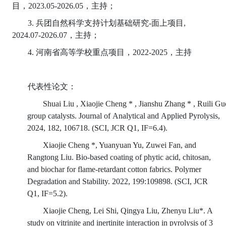
目，2023.05-2026.05，主持；
3. 兵团自然科学支持计划基础研究-面上项目,
2024.07-2026.07，主持；
4. 河南省高等学校重点项目，2022-2025，主持
代表性论文：
Shuai Liu , Xiaojie Cheng * , Jianshu Zhang * , Ruili Guo
group catalysts. Journal of Analytical and Applied Pyrolysis,
2024, 182, 106718. (SCI, JCR Q1, IF=6.4).
Xiaojie Cheng *, Yuanyuan Yu, Zuwei Fan, and
Rangtong Liu. Bio-based coating of phytic acid, chitosan,
and biochar for flame-retardant cotton fabrics. Polymer
Degradation and Stability. 2022, 199:109898. (SCI, JCR
Q1, IF=5.2).
Xiaojie Cheng, Lei Shi, Qingya Liu, Zhenyu Liu*. A
study on vitrinite and inertinite interaction in pyrolysis of 3