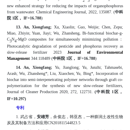
2
3
new enhanced strategy for reducing the impacts of organophosphorus
from wastewater. Chemical Engineering Journal, 2022, 135087. (
中科
院 1
区，
IF=16.788
)
13
.
An, Xiongfang;
Xu, Xiaolin; Guo, Weijie; Chen, Zepu;
Miao, Zhiyin; Yuan, Jiayi; Wu, Zhansheng
.
Bi-functional biochar-g-
C
N
-MgO composites for simultaneously minimizing pollution
：
3
4
Photocatalytic degradation of pesticide and phosphorus recovery as
slow-release fertilizer 2023
Journal of Environmental
Management
344:118489 (
中科院 1
区，
IF=16.788
)
14
. An, Xiongfang;
Yu, Jianglong; Yu, Junzhi; Tahmasebi,
Arash; Wu, Zhansheng*; Liu, Xiaochen; Yu, Bing*, Incorporation of
biochar into semi-interpenetrating polymer networks through graft co-
polymerization for the synthesis of new slow-release fertilizers,
Journal of Cleaner Production 2020, 272, 122731.
(
中科院
1
区，
IF=10.297)
专利
1. 武占省，
安雄芳
，余俊志，韩亚杰，一种膨润土改性生物
炭及其制备方法和应用
CN201811544823.5