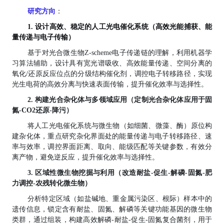
研究方向
：
1.
设计
高效、稳定的人工光电催化系统
（
高效光能捕获、能
量传递与电子传输
）
基于对光合微生物Z-scheme
电子传递链的理解
，利用机器学
习算法辅助，设计具有宽光谱吸收、高效能量传递、空间分离的
氧化
/
还原反应位点的分级结构催化剂，
调控
电子转移路径，实现
光生电荷的高效分离与快速表面传输，
提升催化效率与选择性。
2.
构建光合杂化体与多领域应用（
定制
光
合
杂化体应用于固
氮
-CO
2
还原
-降污）
将人工光电催化系统与
微生物
（如细菌、
微藻
、酶）
原位构
建
杂化体
，
重点
研究杂化界面处的能量传递与电子转移路径、速
率与效率
，
调控界面距离、取向、能级匹配等关键参数，有效分
离产物，避免逆反应，提升催化效率与选择性。
3.
区域性
微生物挖掘与利用（改造耐盐
-促生-解磷-固氮
-
肥
力调控
-
农残转化微生物）
分析特定区域（如盐碱地、重金属污染区、根际）样本中的
遗传信息
，
锁定含有耐盐、固氮、解磷等关键功能基因的微生物
类群
，通过组装，
构建
高效解磷
-
耐盐
-促生-固氮复合菌剂，用于