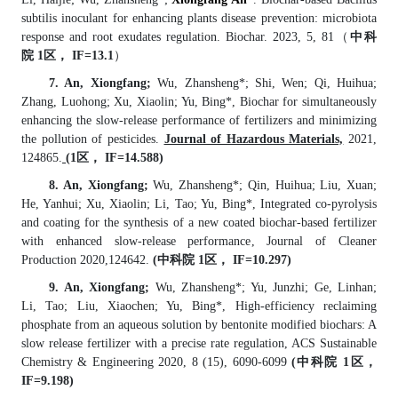
subtilis inoculant for enhancing plants disease prevention: microbiota
response and root exudates regulation.
Biochar
. 2023, 5, 81
（
中科
院 1
区， IF=13.1
）
7
. An, Xiongfang;
Wu, Zhansheng*; Shi, Wen; Qi, Huihua;
Zhang, Luohong; Xu, Xiaolin; Yu, Bing*, Biochar for simultaneously
enhancing the slow-release performance of fertilizers and minimizing
the pollution of pesticides.
Journal of Hazardous Materials,
2021,
124865.
(1
区，
IF=14.588)
8
. An, Xiongfang;
Wu, Zhansheng*; Qin, Huihua; Liu, Xuan;
He, Yanhui; Xu, Xiaolin; Li, Tao; Yu, Bing*, Integrated co-pyrolysis
and coating for the synthesis of a new coated biochar-based fertilizer
with enhanced slow-release performance, Journal of Cleaner
Production 2020,124642.
(
中科院
1
区，
IF=10.297)
9
. An, Xiongfang;
Wu, Zhansheng*; Yu, Junzhi; Ge, Linhan;
Li, Tao; Liu, Xiaochen; Yu, Bing*, High-efficiency reclaiming
phosphate from an aqueous solution by bentonite modified biochars: A
slow release fertilizer with a precise rate regulation, ACS Sustainable
Chemistry & Engineering 2020, 8 (15), 6090-6099
(
中科院
1
区，
IF=9.198)