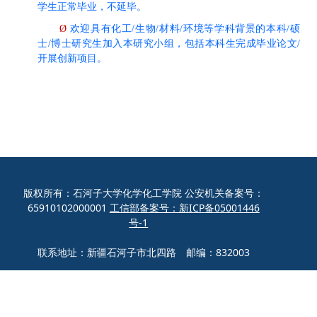
学生正常毕业，不延毕
。
Ø
欢迎具有化工
/生物/材料/环境等学科背景的本科/硕
士/博士研究生加入本研究小组，包括本科生完成毕业论文/
开展创新项目
。
版权所有：石河子大学化学化工学院 公安机关备案号：
65910102000001
工信部备案号：新ICP备05001446
号-1
联系地址：新疆石河子市北四路 邮编：832003
联系电话：0993-2057272