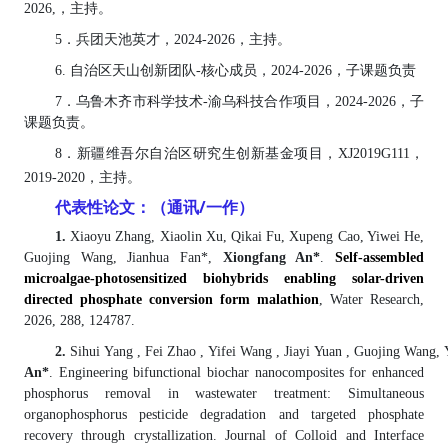
202
6
,，主持。
5．兵团天池英才，
202
4
-202
6
，
主持
。
6. 自治区天山创新团队-核心成员，2024-2026，
子课题负责
7
．
乌鲁木齐市科学技术
-渝乌科技合作项目，
2024-2026
，
子
课题负责
。
8
．新疆维吾尔自治区研究生创新基金项目，
XJ2019G111，
2019-2020
，
主持
。
代表性论文：（通讯
/
一作）
1.
Xiaoyu Zhang, Xiaolin Xu, Qikai Fu, Xupeng Cao, Yiwei He,
Guojing Wang, Jianhua Fan*,
Xiongfang An*
.
Self-assembled
microalgae-photosensitized biohybrids enabling solar-driven
directed phosphate conversion form malathion
, Water Research,
2026,
288,
124787
.
2.
Sihui Yang ,
Fei Zhao
,
Yifei Wang
,
Jiayi Yuan
,
Guojing Wang
,
An*
.
Engineering bifunctional biochar nanocomposites for enhanced
phosphorus removal in wastewater treatment: Simultaneous
organophosphorus pesticide degradation and targeted phosphate
recovery through crystallization
. Journal of Colloid and Interface