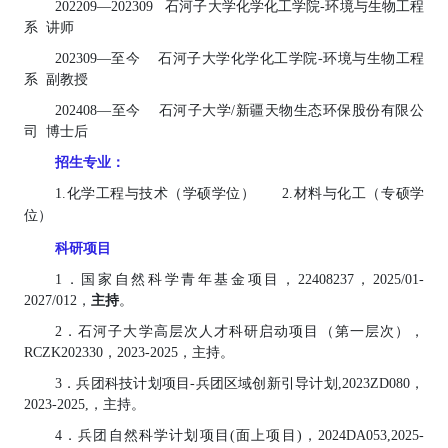
2022
09
—
2023
0
9
石河子大学化学化工学院
-
环境与生物工程
系
讲
师
2023
09
—
至今
石河子大学化学化工学院
-
环境与生物工程
系
副教授
202
4
0
8
—至今
石河子大学
/
新疆天物生态环保股份有限公
司
博士后
招生专业：
1.化学工程与技术
（
学硕
学位）
2.
材料与化工（
专硕
学
位）
科研项目
1．
国家自然科学青年基金项目，
22408237
，
202
5
/0
1
-
202
7
/0
12，
主持
。
2
．
石河子大学高层次人才科研启动项目（第一层次）
，
RCZK202330
，
2023-202
5，主持
。
3
．
兵团科技计划项目
-兵团区域创新引导计划,2023ZD080，
2023-202
5,
，
主持
。
4．
兵团自然科学计划项目
(面上项目)，
2024DA053,
202
5
-