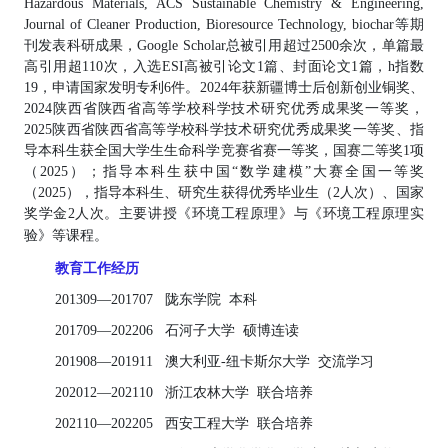
Hazardous Materials, ACS Sustainable Chemistry & Engineering,
Journal of Cleaner Production, Bioresource Technology, biochar
等期
刊发表
科研成果
，
Google Scholar总被引用超过2500余次，单篇最
高引用超
110
次，入选
ESI高被引论文1篇、封面论文1篇，h指数
19，申请国家发明专利
6
件。
202
4
年获
新疆博士后创新创业铜奖
、
202
4
陕西省陕西省高等学校科学技术研究优秀成果奖一等奖
，
202
5
陕西省陕西省高等学校科学技术研究优秀成果奖
一
等奖、指
导本科生获全国大学生生命科学竞赛
省赛一等奖，国赛二
等奖
1
项
（
202
5
）；指导
本科
生获中国
“
数学建模
”大赛
全国一等奖
（
202
5
）
，
指导
本科生、
研究生获得优秀毕业生（
2
人次）、国家
奖学金
2
人次
。
主要讲授《环境工程原理》与《环境工程原理实
验》等课程。
教育
工作
经历
2013
0
9
—
2017
0
7
陇东学院
本科
2017
0
9
—
2022
0
6 石河子大学
硕博连读
2019
0
8
—
2019
11
澳大利亚
-纽卡斯尔大学 交流学习
2020
12
—
2021
10
浙江农林大学
联合培养
2021
10
—
2022
0
5
西安工程大学
联合培养