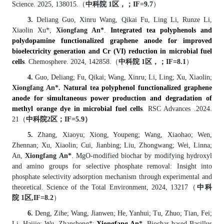
Science. 2025, 138015.
（
中科院 1
区，；
IF=
9
.
7
）
3
.
Deliang Guo, Xinru Wang, Qikai Fu, Ling Li, Runze Li,
Xiaolin Xu
*
,
Xiongfang An
*
.
Integrated tea polyphenols and
polydopamine functionalized graphene anode for improved
bioelectricity generation and Cr (VI) reduction in microbial fuel
cells
.
Chemosphere
.
2024
,
142858.
（
中科院 1
区，；
IF=8.1
）
4
.
Guo, Deliang; Fu, Qikai; Wang, Xinru; Li, Ling; Xu, Xiaolin;
Xiongfang An
*
.
Natural tea polyphenol functionalized graphene
anode for simultaneous power production and degradation of
methyl orange dye in microbial fuel cells
.
RSC Advances
.2024.
21
（
中科院
2
区；IF=
5
.9
）
5
.
Zhang, Xiaoyu; Xiong, Youpeng; Wang, Xiaohao; Wen,
Zhennan; Xu, Xiaolin; Cui, Jianbing; Liu, Zhongwang; Wei, Linna;
An,
Xiongfang An
*
.
MgO-modified biochar by modifying hydroxyl
and amino groups for selective phosphate removal: Insight into
phosphate selectivity ads
orption mechanism through experimental and
theoretical.
Science of the Total Environment
,
2024
,
1
3217
（
中科
院 1
区
,IF=8.2
）
6
.
Deng, Zihe; Wang, Jianwen; He, Yanhui; Tu, Zhuo; Tian, Fei;
Li, Haijie; Wu, Zhansheng
*
;
Xiongfang An
*
. Biochar-based Bacillus