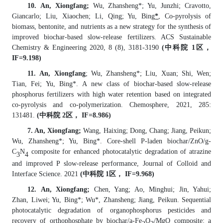
10
.
An, Xiongfang;
Wu, Zhansheng*; Yu, Junzhi; Cravotto,
Giancarlo; Liu, Xiaochen; Li, Qing; Yu, Bing
*
, Co-pyrolysis of
biomass, bentonite, and nutrients as a new strategy for the synthesis of
improved biochar-based slow-release fertilizers. ACS Sustainable
Chemistry & Engineering 2020, 8 (8), 3181-3190
(
中科院
1
区，
IF=9.198)
11
.
An, Xiongfang
; Wu, Zhansheng*; Liu, Xuan; Shi, Wen;
Tian, Fei; Yu, Bing*
.
A new class of biochar-based slow-release
phosphorus fertilizers with high water retention based on integrated
co-pyrolysis and co-polymerization. Chemosphere, 2021, 285:
131481.
(
中科院
2
区，
IF=8.986)
7
. An, Xiongfang;
Wang, Haixing; Dong, Chang; Jiang, Peikun;
Wu, Zhansheng*; Yu, Bing*
.
Core-shell P-laden biochar/ZnO/g-
C
N
composite for enhanced photocatalytic degradation of atrazine
3
4
and improved P slow-release performance, Journal of Colloid and
Interface Science.
2021
(
中科院
1
区，
IF=9.968)
12
.
An, Xiongfang;
Chen, Yang; Ao, Minghui; Jin, Yahui;
Zhan, Liwei; Yu, Bing*; Wu*, Zhansheng; Jiang, Peikun
.
Sequential
photocatalytic degradation of organophosphorus pesticides and
recovery of orthophosphate by biochar/a-Fe
O
/MgO composite: a