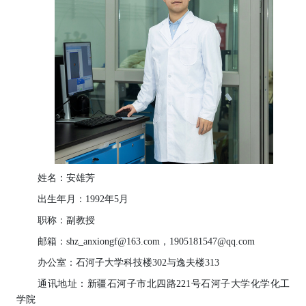
姓名：安雄芳
出生年月：1992年5月
职称：
副教授
邮箱：
shz_anxiongf@163.com
，
19051
8
1547@qq.com
办公室：石河子大学科技楼
3
0
2与逸夫楼3
13
通讯地址：新疆石河子市北四路
221号石河子大学化学化工
学院