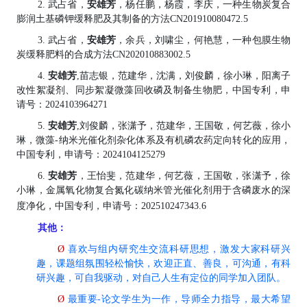
2.
武占省，
安雄芳
，杨任鹏，杨霞，李庆，一种生物炭复合
膨润土基磷钾缓释肥及其制备的方法
CN201910080472.5
3.
武占省，
安雄芳
，余兵，刘啸尘，何艳慧，一种包膜生物
炭缓释肥料的合成方法
CN202010883002.5
4.
安雄芳
,苗志银
，
范建华
，
沈满
，
刘俊麟
，
徐小琳，阳离子
改性絮凝剂、同步絮凝微藻回收磷及制备生物肥，中国专利，申
请号：2024103964271
5.
安雄芳
,刘俊麟
，
张潇予
，
范建华
，
王国敬
，
何艺薇
，
徐小
琳，微藻-纳米光催化剂杂化体系及有机磷农药定向转化的应用，
中国专利，申请号：2024104125279
6.
安雄芳
，
王怡斐
，
范建华
，
何艺薇
，
王国敬
，
张潇予
，
徐
小琳
，
金属氧化物复合氮化碳纳米管光催化剂用于含磷废水的深
度净化
，中国专利，申请号：
202510247343.6
其他：
Ø
喜欢与组内研究生交流科研思想，
激发大家科研兴
趣
，
课题组氛围轻松愉快，
欢迎正直、善良，可沟通，有科
研兴趣，
可
自我驱动，对自己人生有定位的同学加入团队
。
Ø
最重要
-
论文学生为一作，导师全力指导
，最大希望