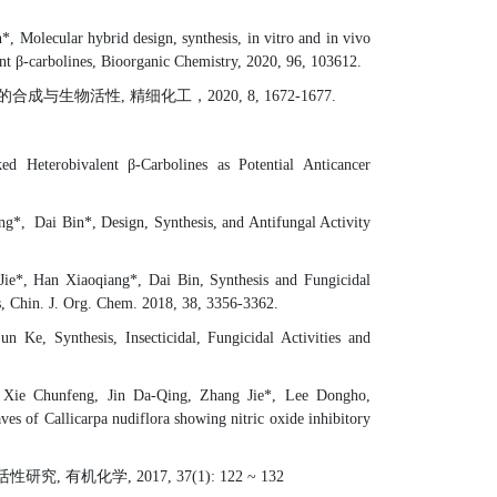
 Molecular hybrid design, synthesis, in vitro and in vivo
nt β-carbolines,
Bioorganic Chemistry
,
2020
,
96
,
103612
.
的合成与生物活性
,
精细化工，
2
020
,
8
,
1672-1677
.
d Heterobivalent β-Carbolines as Potential Anticancer
ang*, Dai
Bin*,
Design, Synthesis, and Antifungal Activity
ie*,
Han Xiaoqiang*, Dai Bin, Synthesis and Fungicidal
,
Chin. J. Org. Chem. 2018, 38,
3356-3362
.
Ke, Synthesis, Insecticidal, Fungicidal Activities and
 Xie
Chunfeng, Jin Da-Qing, Zhang Jie*, Lee Dongho,
es of Callicarpa nudiflora showing nitric oxide inhibitory
活性研究
,
有机化学
, 2017, 37(1): 122 ~ 132