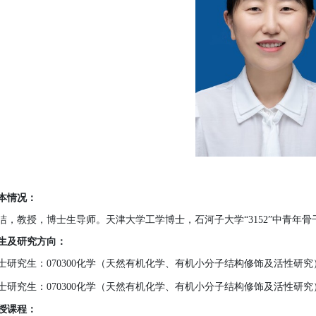
本情况：
洁
，教授，
博
士生导师。
天津
大学
工
学博士，
石河子大学
“
3152
”中青年骨
生及研究方向：
士研究生：
070300
化学（天然有机化学、有机
小分子
结构修饰及
活性研究
士研究生：
070300
化学
（天然有机化学、有机
小分子
结构修饰及
活性研究
授课程：