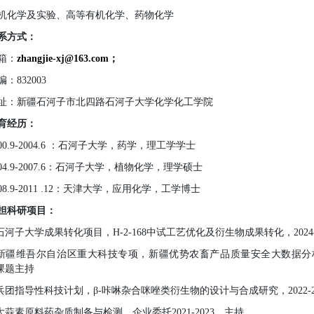
机化学
及
实验、高等有机化学
、
药物
化学
系方式：
箱：
zhangjie
-xj
@
163.com
；
编：
832003
址：
新疆石河子市北四路石河子大学化学化工学院
育经历：
00.9
-
2004.6
：石河子大学，药学，理工学学士
04.9-2007.6
：石河子大学，植物化学，理学硕士
08.9
-20
11
.12
：天津大学，应用化学，工学
博士
担科研项目：
.石河子大学成果转化项目，
H-2-168
中试工艺优化及衍生物成果转化
，
2024
.新疆维吾尔自治区重大科技专项，新疆优势农畜产品质量安全大数据
课题主持
.兵团指导性科技计划，
β
-
咔啉杂合咪唑类衍生物的设计与合成研究，
2022-
.大蒜素原料药杂质制备与检测，企业委托
2021-2023
，主持。