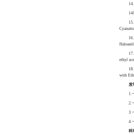
14.
14
15.
Cyanatio
16.
Haloanil
17.
ethyl ac
18.
with Eth
发
1.
2.
3.
4.
科