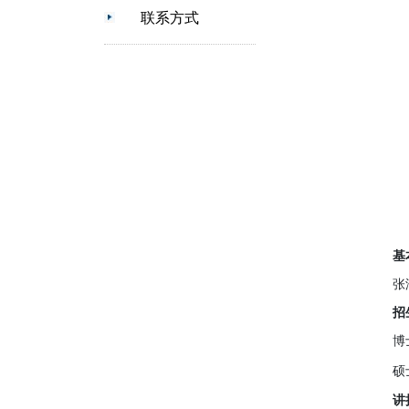
联系方式
基
张
招
博
硕
讲