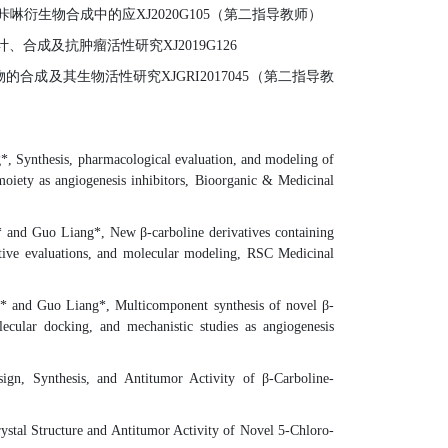
咔啉衍生物合成中的应
XJ2020G105
（第二指导教师）
计、合成及抗肿瘤活性研究
XJ2019G126
物的合成及其生物活性研究
XJGRI2017045
（第二指导教
g*
, Synthesis, pharmacological evaluation, and modeling of
moiety as angiogenesis inhibitors, Bioorganic & Medicinal
* and Guo
Liang*
,
New
β
-carboline derivatives containing
ative evaluations, and molecular modeling
, RSC Medicinal
e* and Guo
Liang*
,
Multicomponent synthesis of novel
β
-
lecular docking, and mechanistic studies as angiogenesis
sign, Synthesis, and Antitumor Activity of
β
-Carboline-
stal Structure and Antitumor Activity of Novel 5-Chloro-