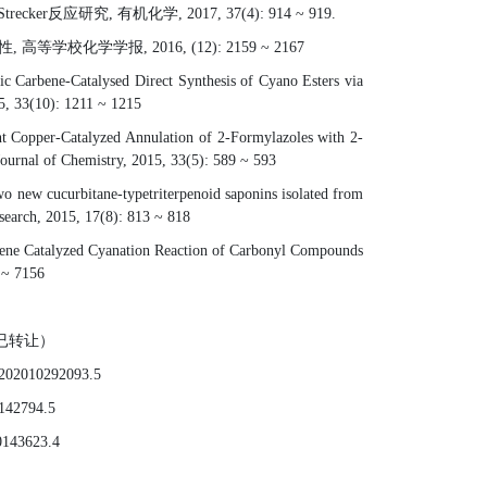
Strecker
反应研究
,
有机化学
, 2017, 37(4): 914 ~ 919.
性
,
高等学校化学学报
, 2016, (12): 2159 ~ 2167
 Carbene-Catalysed Direct Synthesis of Cyano Esters via
15, 33(10): 1211 ~ 1215
nt Copper-Catalyzed Annulation of 2-Formylazoles with 2-
Journal of Chemistry, 2015, 33(5): 589 ~ 593
 new cucurbitane-typetriterpenoid saponins isolated from
Research, 2015, 17(8): 813 ~ 818
ene Catalyzed Cyanation Reaction of Carbonyl Compounds
 ~ 7156
已转让
）
202010292093.5
142794.5
0143623.4