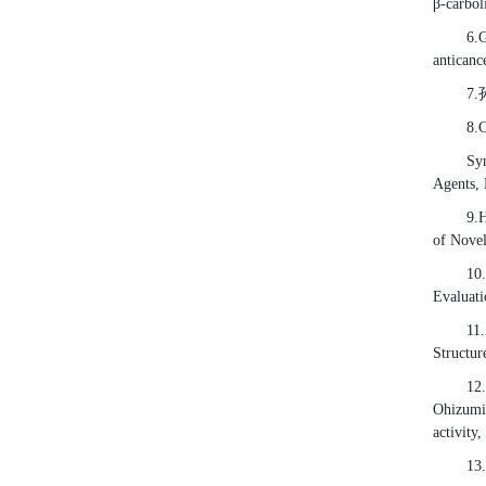
β-carbol
6.
anticanc
7.
8.
Sy
Agents,
9.
of Novel
10.
Evaluati
11.
Structur
12.
Ohizumi
activity
13.