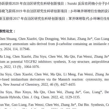
.孙跃获得2020
年自治区研究生科研创新项目：
Suzuki
反应在药物小分子
β-
.陈晓飞获得2019
年自治区研究生科研创新项目：
β-
咔啉并咪唑衍生物的设
新玉获得2017
年自治区研究生科研创新项目：苯并咪唑取代
-β-
咔啉衍生
表
性论文：
hen Shuang,
Chen Xiaofei, Qiu Dongping, Wei Jiahao, Zhang Jie*, Guo Lian
uaternary ammonium salts derived from
β-
carboline containing an imidazole 
y, 2024, 114, 117946.
Ma
Ling,
Chen Xiaofei,
Zhu Siyu, Chen Wei, Ma Qin, Fan Wenxi, Zhang
Jie
ium as potential VEGFR2 inhibitors: synthesis, X-ray structure, antiprolifer
y, 2022, 13 (9) , 1064-1076.
hu Siyu, Chen Xiaofei,
Chen Wei, Ma Qin, Li
Meng, Fan Wenxi, Zhang
Ji
e-fused imidazolium derivatives via the Mannich reaction: cytotoxicity, mo
s
, New Journal of Chemistry, 2022, 46 (9), 4427-4435.
Zhu Siyu
,
Huo Xinyu, Ma Qin, Chen Wei, Zhang Jie*, Guo, Liang*,
De
dazole Hybrids,
Chin. J. Org. Chem. 2022, 42, 1129-1135
.
un Yue, Guo Liang, Fan Wenxi, Chen Wei, Zhang Jie*, Dai Bin. Synthesis, Cry