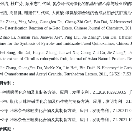
张洁
,
杜广芬
,
顾承志
*,
代斌
,
氮杂环卡宾催化的氰基甲酸乙酯与醛亚胺的
张洁
,
周昌健
,
谢建伟
*,
代斌
,
大黄酸
-
缬氨酸加合物的合成及初步抗肿瘤活
Jie Zhang, Ying Wang, Guangfen Du, Cheng-Zhi Gu*, Bin Dai, N-Heterocyclic
n- Esterification Reaction of α-Keto Esters, Chinese Journal of Chemistry, 20
Zihao Li, Nannan Yan, Jianwei Xie*, Ping Liu, Jie Zhang*, Bin Dai, Efficie
ines for the Synthesis of Pyrrole- and Imidazole-Fused Quinoxalines, Chinese 
Fei Song, Bin Dai, Haiyan Zhang, Jianwei Xie, Cheng-Zhi Gu, Jie Zhang*, Two
etate extract of Citrullus colocynthis fruit, Journal of Asian Natural Products 
Jie Zhang, GuangFen Du, YueKe Xu, Lin He*, Bin Dai*. N-Heterocyclic Carb
yl Cyanoformate and Acetyl Cyanide, Tetrahedron Letters, 2011, 52(52): 7153
明专利：
一种吲哚类化合物及其制备方法、应用，发明专利，
Z
L202010292093.5
（
一种
6
-
取代
-
β
-
咔啉碱类化合物及衍生物的制备方法、应用，发明专利，
ZL
一种
β-咔啉杂合咪唑类化合物及其制备方法、应用，
发明专利，
ZL20211 0
一种
β-咔啉杂合三唑类化合物及其制备方法、应用，
发明
专利，
ZL 2021 1
研奖励：