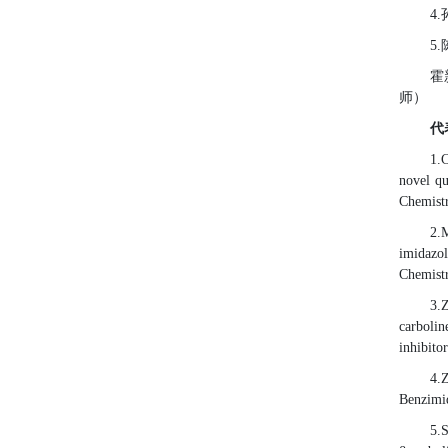
4
5
霍
师）
代
1.
C
novel q
Chemistr
2.
imidazol
Chemistr
3.
Z
carbolin
inhibitor
4.
Benzimi
5.
S