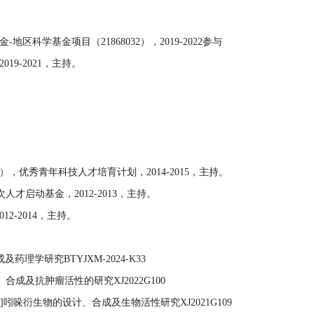
金
-
地区科学基金项目（
21868032
），
2019-2022
参与
2
019-2021
，主持。
。
），优秀青年科技人才培育计划，
2014-2015
，主持。
次人才
启动基金，20
12
-20
13
，
主持
。
0
12
-20
14
，
主持
。
成及药理学研究
BTYJXM-2024-K33
、合成及抗肿瘤活性的研究
XJ2022G100
]
吲哚衍生物的设计、合成及生物活性研究
XJ2021G109