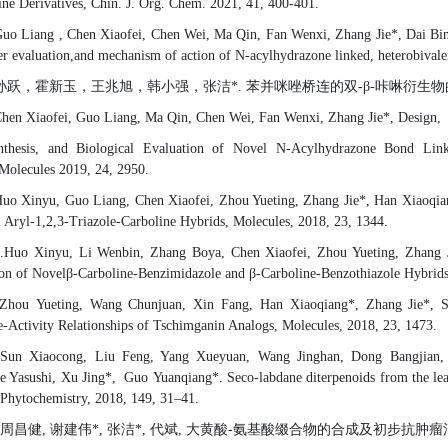
ine Derivatives,
Chin. J. Org. Chem. 202
1
, 4
1
,
400
-
401.
Guo
Liang , Chen Xiaofei, Chen Wei, Ma Qin, Fan Wenxi, Zhang Jie*, Dai Bin*,
er evaluation,and mechanism of action of N-acylhydrazone linked, heterobivale
孙跃，霍新玉，王兆旭，韩小强，张
洁
*
.
苯并咪唑桥连的双
-
β
-
咔啉衍生物
Chen
Xiaofei
,
Guo
Liang
,
Ma
Qin
,
Chen
Wei
,
Fan
Wenxi
,
Zhang
Jie
*, Design,
nthesis, and Biological Evaluation of Novel N-Acylhydrazone Bond Linke
Molecules
2019, 24, 2950
.
Huo
Xin
y
u, Guo Liang, Chen Xiao
f
ei, Zhou Yue
t
ing, Zhang Jie*,
Han
Xiao
q
i
 Aryl-1,2,3-Triazole-Carboline Hybrids, Molecules
,
2018, 23, 1344
.
.
Huo Xinyu, Li Wenbin, Zhang Boya, Chen Xiaofei, Zhou Yueting, Zhang J
on of Novel
β
-Carboline-Benzimidazole and β-Carboline-Benzothiazole Hybrids
Zhou
Yueting, Wang Chunjuan, Xin Fang, Han Xiaoqiang*, Zhang Jie*, Sun 
e
-
Activity Relationships of Tschimganin Analogs, Molecules
,
2018, 23, 1473
.
Sun
Xiaocong, Liu Feng, Yang Xueyuan, Wang Jinghan, Dong Bangjian,
e Yasushi, Xu Jing*, Guo
Yuanqiang*. Seco-labdane diterpenoids from the leav
, Phytochemistry, 2018, 149
,
31–41
.
周昌健
,
谢建伟
*,
张洁
*,
代斌
,
大黄酸
-
氨基酸缀合物的合成及初步抗肿瘤