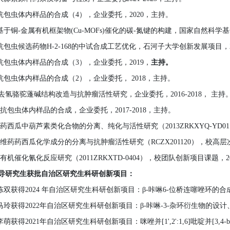
.抗包虫体内样品的合成（
4
），企业委托，
20
20
，主持。
.基于铜
-
金属有机框架物
(Cu-MOFs)
催化的碳
-
氮键的构建
，
国家自然科学基
.抗包虫候选药物
H-2-168
的中试合成工艺优化，石河子大学创新发展项目，
.抗包虫体内样品的合成（
3
），企业委托，
201
9
，
主持。
.抗包虫体内样品的合成（
2
），企业委托，
2018
，主持。
0去氢骆驼蓬碱结构改造与抗肿瘤活性研究，企业委托
，
2016-2018
， 主持
1.抗包虫体内
样品的合成
，企业委托，
201
7
-2018
，主持。
2.药西瓜中葫芦素类化合物的分离、纯化与活性研究（
2013ZRKXYQ-YD01
3.维药药西瓜化学成分的分离与抗肿瘤活性研究（
RCZX201120
）
，校
高层
4.有机催化氰化反应研究（
2011ZRKXTD-0404
）
，校
团队创新项目课题
，2
导研究生获批自治区研究生科研创新项目：
.陈双获得2024
年自治区研究生科研创新项目：
β-
咔啉
6-
位桥连噻唑环的合
.马玲获得2022
年自治区研究生科研创新项目：
β-
咔啉
-3-
杂环衍生物的设计
.李萌获得2021
年自治区研究生科研创新项目：咪唑并
[1',2':1,6]
吡啶并
[3,4-b