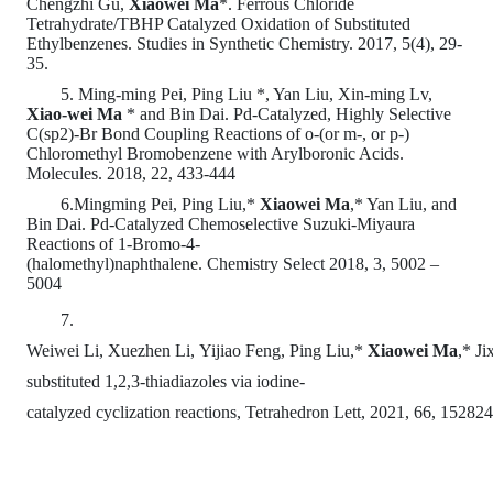
Chengzhi Gu,
Xiaowei Ma
*. Ferrous Chloride
Tetrahydrate/TBHP Catalyzed Oxidation of Substituted
Ethylbenzenes.
Studies in Synthetic Chemistry. 2017, 5(4), 29-
35.
5
. Ming-ming Pei, Ping Liu *, Yan Liu, Xin-ming Lv,
Xiao-wei Ma
* and Bin Dai. Pd-Catalyzed, Highly Selective
C(sp2)-Br Bond Coupling Reactions of o-(or m-, or p-)
Chloromethyl Bromobenzene with Arylboronic Acids.
Molecules. 2018, 22, 433-444
6.Mingming Pei, Ping Liu,*
Xiaowei Ma
,* Yan Liu, and
Bin Dai
.
Pd-Catalyzed Chemoselective Suzuki-Miyaura
Reactions of
1-Bromo-4-
(halomethyl)naphthalene
.
Chemistry
Select 2018, 3, 5002 –
5004
7
.
Weiwei Li, Xuezhen Li, Yijiao Feng, Ping Liu,*
Xiaowei Ma
,* Ji
substituted 1,2,3-thiadiazoles via iodine-
catalyzed cyclization reactions, Tetrahedron Lett, 2021, 66, 152824