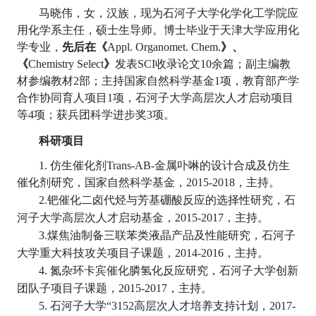
马晓伟
，
女，汉族，现为石河子大学化学化工学院应
用化学系主任，硕士生导师。博士毕业于天津大学应用化
学专业，
先后在《
Appl. Organomet. Chem.
》、
《
Chemistry
Select
》
发表
SCI
收录论文
10
余
篇
；副主编教
材参编教材
2
部；主持国家自然科学基金
1
项，
教育部产学
合作协同育人项目
1
项，石河子大学高层次人才启动项目
等
4
项；获兵团科学进步奖
3
项。
科研项目
1.
仿生催化剂
Trans-AB
-
金属卟啉的设计合成及仿生
催化剂研究
，国家自然科学基金，
20
15
-20
18
，主持。
钯催化二卤代烃与芳基硼酸反应的选择性研究
石
2
.
，
河子大学
高层次人才
启动基金，
2015-2017
，主持。
煤焦油制备三联苯类液晶产品及性能研究
石河子
3
.
，
大学重大科技攻关项目子课题
主持
，
2014-2016
，
。
氮杂环卡宾催化膦氢化反应研究，石河子大学创新
4.
团队子项目子课题，
2015-2017
，主持。
高层次
5.
石河子
大学“
3152
人才培养支持计划
，
2
017-