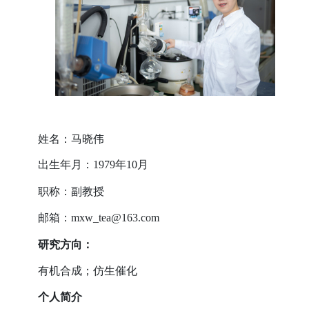
姓名：
马晓伟
出生年月：
1979
年
10
月
职称：
副教授
邮箱：
mxw_tea@163.com
研究
方向
：
有机合成；仿生催化
个人简介