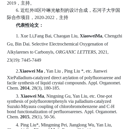
，主持。
2019
，
石河子大学国
6.
近红外
II
区卟啉光敏剂的设计合成
际合作项目
，
2020-2022
，主持
代表
性论文：
1.
Xue Li,Fang Bai, Chaogan Liu,
XiaoweiMa
, Chengzhi
Gu, Bin Dai. Selective Electrochemical Oxygenation of
Alkylarenes to Carbonyls,
ORGANIC LETTERS
, 2021,
23(19): 7445-7449
2.
Xiaowei Ma
, Yan Liu , Ping Liu *,
etc.
Jianwei
XiePalladium-catalyzed direct arylation of polyfluoroarene and
facile synthesis of liquid crystal compounds. Appl. Organomet.
Chem.
2014
, 28(3), 180-185.
3.
Xiaowei Ma
, Ningning Gu, Yan Liu,
etc.
One-pot
synthesis of polyfluoroterphenyls via palladium-catalyzed
Suzuki-Miyaura coupling of chlorobromobenzene and C-H
bond functionalization of perfluoroarenes. Appl. Organomet.
Chem.
2015
, 29(1), 50-56.
4
. Ping Liu*, Mingming Pei, Jianglong Wu, Yan Liu,