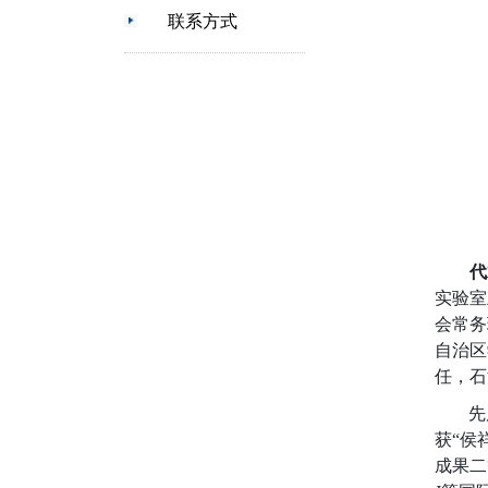
联系方式
代
实验室
会
常务
自治区
任，石
先
获
“
侯
成果二