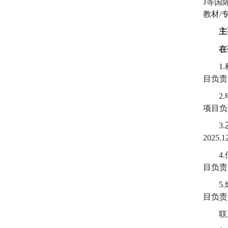
J
等国
教材
/
主
在
1
.
目负责
2.
项目负
3.
2025.1
4
.
目负责
5.
目负责
联