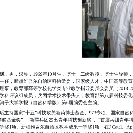
斌
，男，汉族，1969
年
10
月生，博士，二级教授，博士生导师，
主任，
新疆维吾尔自治区科协常委，国家级人才
，中国高等教育
理事，
教育部高等学校化学类专业教学指导委员会委员（201
8
-2
学科评议组成员，兵团学术技术带头人，
教育部第八届科技委化
河子大学学报（自然科学版）第6
届编委会主编。
后主持国家
“
十五
”
科技攻关新药博士基金、
973
专项、国家自然
祥麟基金奖
”
、
“
新疆兵团杰出青年科技创新奖
”
、
“
首届兵团青年
等奖
1
项
、新疆维吾尔自治区教学成果一等奖
1
项
。在
J Catal
、
App