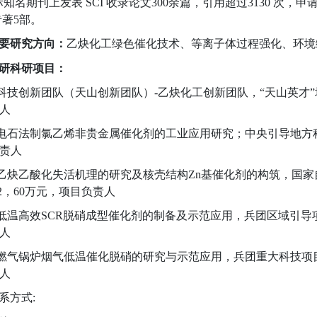
际知名期刊上发表
SCI
收录论文
3
00
余
篇，引用超过3
13
0
次，申
专著
5
部。
要研究
方向：
乙炔化工绿色催化技术、等离子体过程强化、环境
研
：
科研项目
科技创新团队（天山创新团队）
-
乙炔化工创新团队，“天山英才
人
电石法制氯乙烯非贵金属催化剂的工业应用研究；中央引导地方
责人
乙炔乙酸化失活机理的研究及核壳结构
Zn
基催化剂的构筑，国家
2
，
60
万元，
项目负责人
低温高效
SCR
脱硝成型催化剂的制备及示范应用，兵团区域引导
人
燃气锅炉烟气低温催化脱硝的研究与示范应用，兵团重大科技项
人
系方式
: