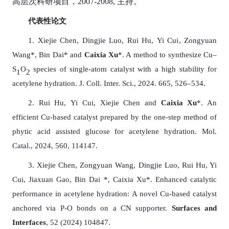
高层次科研项目，2007-2008,
主持。
代表性论文
1
.
Xiejie Chen
,
Dingjie Luo
,
Rui Hu
,
Yi Cui
,
Zongyuan
Wang*
,
Bin Dai* and
Caixia Xu
*.
A method to synthesize Cu
–
S
O
species of single-atom catalyst with a high stability for
1
2
acetylene hydration
. J
.
Coll
.
Inter
.
Sci
., 2024. 665
,
526–534.
2.
Rui Hu
,
Yi Cui,
Xiejie Chen and
Caixia Xu
*. An
efficient Cu-based catalyst prepared by the one-step method of
phytic acid assisted glucose for acetylene hydration
.
Mol.
Catal., 202
4
, 5
60
, 11
4147
.
3.
Xiejie Chen, Zongyuan Wang, Dingjie Luo, Rui Hu, Yi
Cui, Jiaxuan Gao, Bin Dai
*
, Caixia Xu
*.
Enhanced catalytic
performance in acetylene hydration: A novel Cu-based catalyst
anchored via P-O bonds on a CN supporter.
Surfaces and
Interfaces
,
52 (2024) 104847.