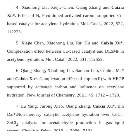
4.
Xiaohong Liu, Xiejie Chen, Qiang Zhang
and
Caixia
Xu
*.
Effect of N, P co-doped activated carbon supported Cu-
based catalyst for acetylene hydration
.
M
ol.
C
atal
.
, 202
2
,
522
,
112223
.
5. Xiejie Chen,
Xiaohong Liu,
Rui Hu
and
Caixia Xu
*.
Complexation effect between Cu-based catalyst and DESMP in
acetylene hydration
. Mol. Catal., 2022, 5
31
, 112
659
.
6.
Qiang Zhang, Xiaohong Liu, Jiannan Luo, Cunhua Ma*
and
Caixia Xu
*. Complexation effect of copper(II) with HEDP
supported by activated carbon and influence on acetylene
hydration.
New Journal of Chemistry
, 2021,
45
, 1712 – 1720.
7
. Lu Yang, Furong Xiao, Qiang Zhang,
Caixia Xu
*, Bin
Dai*.Non-mercury catalytic acetylene hydration over CuCl–
ZnCl
catalysts for acetaldehyde production in gas-liquid
2
system. ChemistrySelect. 2019, 4, 7096 –7101.