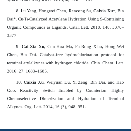
8
. Lu Yang, Hongwei Chen, Rencong Su,
Caixia Xu
*, Bin
Dai*.
Cu(I)-Catalyzed Acetylene Hydration Using S-Containing
Organic Compounds as Ligands
.
Catal. Lett.
2018, 148, 3370–
3377.
9
.
Cai-Xia Xu
, Cun-Hua Ma, Fu-Rong Xiao, Hong-Wei
Chen, Bin Dai. Catalyst-free hydrochlorination protocol for
terminal arylalkynes with hydrogen chloride. Chin. Chem. Lett.
2016, 27, 1683–1685.
10
.
Caixia Xu
, Weiyuan Du, Yi Zeng, Bin Dai, and Hao
Guo. Reactivity Switch Enabled by Counterion: Highly
Chemoselective Dimerization and Hydration of Terminal
Alkynes. Org. Lett. 2014, 16 (3), 948–951.