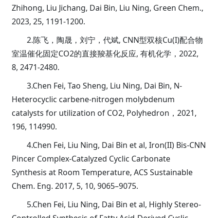
Zhihong, Liu Jichang, Dai Bin, Liu Ning, Green Chem.,
2023, 25, 1191-1200.
2.陈飞，陶晟，刘宁，代斌, CNN型双核Cu(I)配合物
室温催化固定CO2的直接羧基化反应, 有机化学，2022,
8, 2471-2480.
3.Chen Fei, Tao Sheng, Liu Ning, Dai Bin, N-
Heterocyclic carbene-nitrogen molybdenum
catalysts for utilization of CO2, Polyhedron，2021,
196, 114990.
4.Chen Fei, Liu Ning, Dai Bin et al, Iron(II) Bis-CNN
Pincer Complex-Catalyzed Cyclic Carbonate
Synthesis at Room Temperature, ACS Sustainable
Chem. Eng. 2017, 5, 10, 9065–9075.
5.Chen Fei, Liu Ning, Dai Bin et al, Highly Stereo-
Controlled Synthesis of Fatty Acid-Derived Cyclic