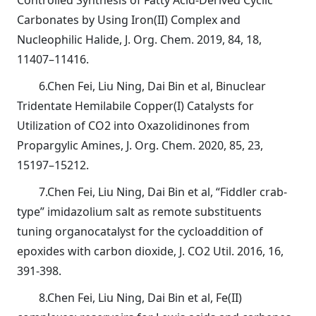
Carbonates by Using Iron(II) Complex and
Nucleophilic Halide, J. Org. Chem. 2019, 84, 18,
11407–11416.
6.Chen Fei, Liu Ning, Dai Bin et al, Binuclear
Tridentate Hemilabile Copper(I) Catalysts for
Utilization of CO2 into Oxazolidinones from
Propargylic Amines, J. Org. Chem. 2020, 85, 23,
15197–15212.
7.Chen Fei, Liu Ning, Dai Bin et al, “Fiddler crab-
type” imidazolium salt as remote substituents
tuning organocatalyst for the cycloaddition of
epoxides with carbon dioxide, J. CO2 Util. 2016, 16,
391-398.
8.Chen Fei, Liu Ning, Dai Bin et al, Fe(II)