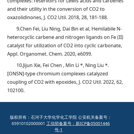
complexes: reservoirs for Lewis acids and carbenes
and their utility in the conversion of CO2 to
oxazolidinones, J. CO2 Util. 2018, 28, 181-188.
9.Chen Fei, Liu Ning, Dai Bin et al, Hemilabile N-
heterocyclic carbene and nitrogen ligands on Fe (II)
catalyst for utilization of CO2 into cyclic carbonate,
Appl. Organomet. Chem. 2020, e6099.
10.Jijun Xie, Fei Chen , Min Li *, Ning Liu *.
[ONSN]-type chromium complexes catalyzed
coupling of CO2 with epoxides, J. CO2 Util. 2022, 62,
102100.
版权所有：石河子大学化学化工学院 公安机关备案号：
65910102000001
工信部备案号：新ICP备05001446
号-1