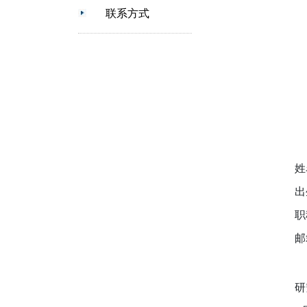
联系方式
姓
出
职
邮
研