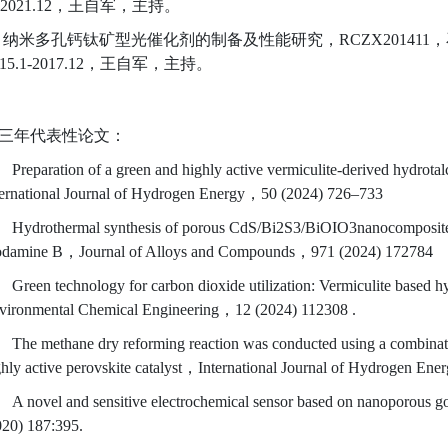
.1-2021.12，王自军，主持。
3. 纳米多孔钙钛矿型光催化剂的制备及性能研究，RCZX2014
15.1-2017.12，王自军，主持。
三年代表性论文：
Preparation of a green and highly active vermiculite-derived hydrota
ternational Journal of Hydrogen Energy，50 (2024) 726–733
Hydrothermal synthesis of porous CdS/Bi2S3/BiOIO3nanocomposites f
odamine B，Journal of Alloys and Compounds，971 (2024) 172784
Green technology for carbon dioxide utilization: Vermiculite based 
vironmental Chemical Engineering，12 (2024) 112308 .
The methane dry reforming reaction was conducted using a combinati
ghly active perovskite catalyst，International Journal of Hydrogen E
A novel and sensitive electrochemical sensor based on nanoporous g
020) 187:395.