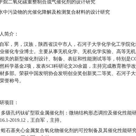
.甲烷二氧化碳重整制合成气催化剂的设计研究
.水中污染物的光催化降解及检测复合材料的设计研究
人简介：
自军，男，汉族，陕西省汉中市人，石河子大学化学化工学院化
业催化专业博士。主要从事无机化学、无机化学实验、高等无机
相关的新型催化剂设计、制备、表征和性能测试等等，特别是CO2
然科学基金2项，发表SCI科研论文20余篇，主持完成教育教学
材多部。荣获中国发明协会发明创业奖创新奖二等奖、石河子大
荣誉称号。
研项目：
1. 多级孔钙钛矿型双金属催化剂：微纳结构形态调控及催化性能研究，
16.1-2019.12，王自军，主持。
2. 蛭石基夹心金属复合氧化物催化剂的可控制备及其催化性能研究 NS