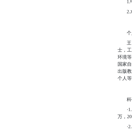
1
2
个
王
士，工
环境等
国家自
出版教
个人等
科
·
万，20
·