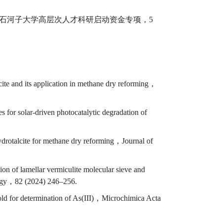
11，石河子大学高层次人才科研启动资金专项，5
lcite and its application in methane dry reforming，
or solar-driven photocatalytic degradation of
hydrotalcite for methane dry reforming，Journal of
on of lamellar vermiculite molecular sieve and
nergy，82 (2024) 246–256.
old for determination of As(III)，Microchimica Acta