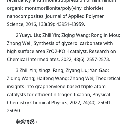
organic montmorillonite/poly(vinyl chloride)
nanocomposites, Journal of Applied Polymer
Science, 2016, 133(39): 43951-43959.
2.Yueyu Liu; Zhili Yin; Ziqing Wang; Ronglin Mou;
Zhong Wei ; Synthesis of glycerol carbonate with
high surface area ZrO2-KOH catalyst, Research on
Chemical Intermediates, 2022, 48(6): 2557-2573.
3.Zhili Yin; Xingzi Fang; Ziyang Liu; Yan Gao;
Ziqing Wang; Haifeng Wang; Zhong Wei; Theoretical
insights into graphenylene-based triple-atom
catalysts for efficient nitrogen fixation, Physical
Chemistry Chemical Physics, 2022, 24(40): 25041-
25050.
获奖情况：