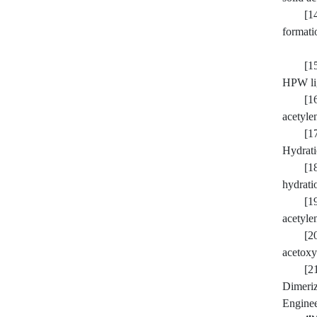
[1
formati
[1
HPW li
[1
acetyle
[1
Hydrati
[1
hydrati
[1
acetyle
[2
acetoxy
[2
Dimeri
Enginee