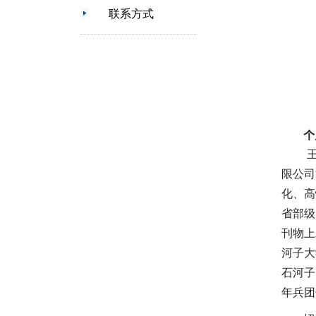
联系方式
个
王
限公司
化、高
省部级
刊物上
河子大
石河子
年兵团