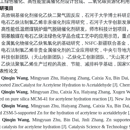
工绿色催化、高性能金属催化剂设计合成、二氧化碳
资源化利用
研项目
]
高效铜基催化剂催化乙炔二聚气固反应，石河子大学博士科研
]
电石乙炔法制氯乙烯非汞催化剂应用研究，石河子大学创新发
]
高性能低温燃煤锅炉烟气脱硝催化剂研发，师市科技计划项目
]
铜基触媒在电石乙炔法绿色化学品合成工艺中的应用示范，
重
]
金属氮化物催化乙炔氢氯化的基础研究，
NSFC-
新疆联合基金
]
电石法制氯乙烯非贵金属催化剂的工业应用研究，中央引导地
]
科技创新团队（天山创新团队）
-
乙炔化工创新团队，“天山英才
]
乙炔法聚氯乙烯生产过程的高效、节能、减排科学基础，国家
9
表性论文
]
Qinqin Wang
, Mingyuan Zhu, Haiyang Zhang, Caixia Xu, Bin Dai
orted ZincCatalyst for Acetylene Hydration to Acetaldehyde [J]. Chem
]
Qinqin Wang
, Mingyuan Zhu, Caixia Xu, Haiyang Zhang, Xugen Wang
ed on pure silica MCM-41 for acetylene hydration reaction [J]. New J
]
Qinqin Wang
, Mingyuan Zhu, Haiyang Zhang, Caixia Xu, Bin Dai, 
d ZSM-5-supported Zn for the hydration of acetylene to acetaldehyde 
]
Qinqin Wang
, Mingyuan Zhu, Bin Dai, Jinli Zhang. Zn supporte
nt catalysts for acetylene hydration [J]. Catalysis Science & Technolog