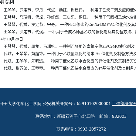
明专利
王琴琴，罗定节，李丹，代斌，杨红，谢建伟。一种用于乙炔二聚反应的催
王琴琴，马瑀帆，代斌，孙纤然，王庆乐，杨红。一种用于气固相乙炔水合
王琴琴，代斌，罗定节，宋奇。 一种
NaCl
修饰的
Cu-Na-DMF/AC
催化剂及其
王琴琴，罗定节，代斌。 一种用于合成乙烯基乙炔的催化剂及其制备方法、应
24
年
10
月
29
日
王琴琴，代斌，周龙，马瑀帆。一种制乙醛用的富氧空位
Zn/CeMO
催化剂及
代斌，王琴琴，黄超锋。一种用于乙炔氢氯化的纳米
Au
催化剂及制备方法
代斌，王琴琴，朱明远。一种用于催化乙炔水合反应的锌催化剂及其制备方
代斌，张苏弟，王琴琴。一种用于催化乙炔水合反应的锌基催化剂及其制备
子大学化学化工学院 公安机关备案号：65910102000001
工信部备案号：
联系地址：新疆石河子市北四路 邮编：832003
联系电话：0993-2057272