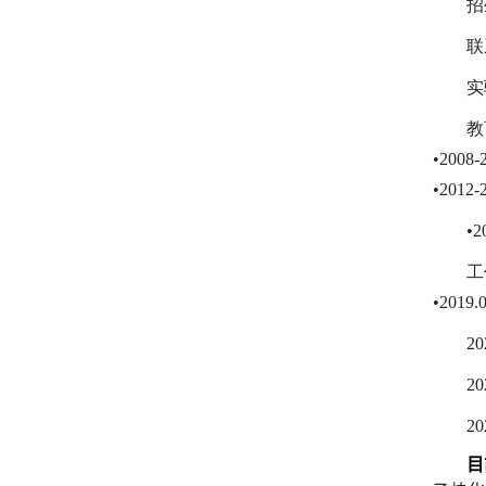
招
联
实
教
•20
•20
•
工
•201
2
2
2
目