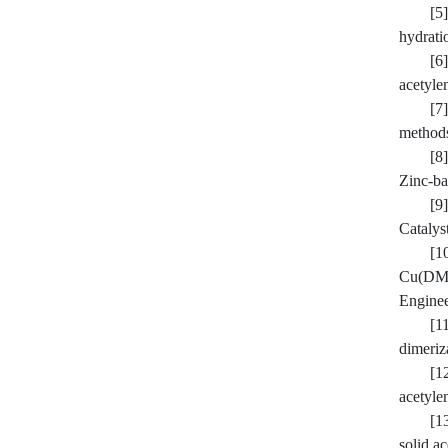
[5]
hydrati
[6
acetyle
[7
methods
[8
Zinc-ba
[9
Catalys
[1
Cu(DM
Enginee
[1
dimeriz
[1
acetyle
[1
solid a