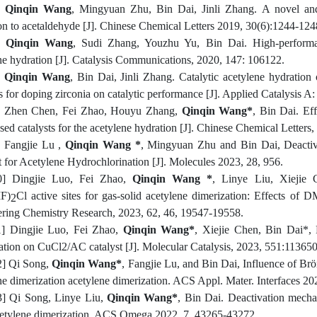
Qinqin Wang
, Mingyuan Zhu, Bin Dai, Jinli Zhang. A novel and
on to acetaldehyde [J]. Chinese Chemical Letters 2019, 30(6):1244-124
]
Qinqin Wang
, Sudi Zhang, Youzhu Yu, Bin Dai. High-perform
ne hydration [J]. Catalysis Communications, 2020, 147: 106122.
]
Qinqin Wang
, Bin Dai, Jinli Zhang. Catalytic acetylene hydration
 for doping zirconia on catalytic performance [J]. Applied Catalysis A
] Zhen Chen, Fei Zhao, Houyu Zhang,
Qinqin Wang*
, Bin Dai. Eff
sed catalysts for the acetylene hydration [J]. Chinese Chemical Letters
] Fangjie Lu ,
Qinqin Wang *
, Mingyuan Zhu and Bin Dai, Deactiv
t for Acetylene Hydrochlorination [J]. Molecules 2023, 28, 956.
0] Dingjie Luo, Fei Zhao,
Qinqin Wang *
, Linye Liu, Xiejie 
F)
Cl active sites for gas-solid acetylene dimerization: Effects of 
2
ring Chemistry Research, 2023, 62, 46, 19547-19558.
1] Dingjie Luo, Fei Zhao,
Qinqin Wang*
, Xiejie Chen, Bin Dai*, 
ation on CuCl2/AC catalyst [J]. Molecular Catalysis, 2023, 551:113650
2] Qi Song,
Qinqin Wang*
, Fangjie Lu, and Bin Dai, Influence of Brön
ne dimerization acetylene dimerization. ACS Appl. Mater. Interfaces 20
3] Qi Song, Linye Liu,
Qinqin Wang*
, Bin Dai. Deactivation mecha
cetylene dimerization. ACS Omega 2022, 7, 43265-43272.