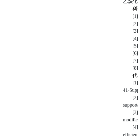
乙炔化
科
[1
[2
[3
[4
[
5
[
6
[
7
[
8
代
[1
41-Supp
[2
support
[3
modifie
[4
efficie