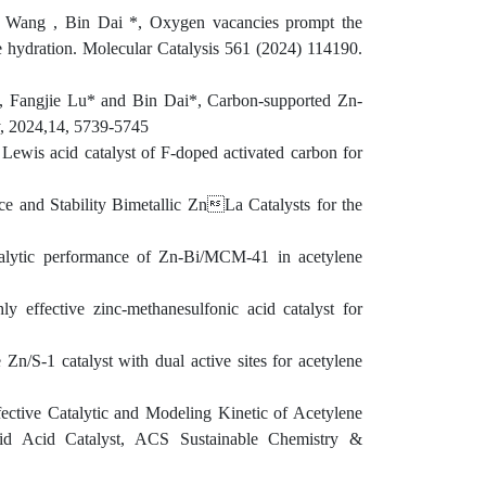
 Wang , Bin Dai *, Oxygen vacancies prompt the
e hydration. Molecular Catalysis 561 (2024) 114190.
Fangjie Lu* and Bin Dai*, Carbon-supported Zn-
nology, 2024,14, 5739-5745
 Lewis acid catalyst of F-doped activated carbon for
e and Stability Bimetallic ZnLa Catalysts for the
alytic performance of Zn-Bi/MCM-41 in acetylene
effective zinc-methanesulfonic acid catalyst for
/S-1 catalyst with dual active sites for acetylene
ective Catalytic and Modeling Kinetic of Acetylene
lid Acid Catalyst, ACS Sustainable Chemistry &