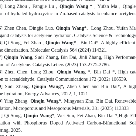
4] Long Zhou , Fangjie Lu ,
Qinqin Wang *
, Yufan Ma , Qingle
on of hydrated hydroxyzinc in Zn-based catalysts to enhance acetylen
5] Zhen Chen, Dingjie Luo,
Qinqin Wang*,
Long Zhou, Yufan Ma, 
gand catalysts for acetylene hydration. Catalysis Science & Tech
6] Qi Song, Fei Zhao ,
Qinqin Wang*
, Bin Dai*. A highly efficient
ne dimerization. Molecular Catalysis 564 (2024) 114321.
7]
Qinqin Wang
, Sudi Zhang, Bin Dai, Jinli Zhang, High Performanc
on of Acetylene. Catalysis Letters (2023) 153:2775-2786.
8] Zhen Chen, Long Zhou,
Qinqin Wang *
, Bin Dai *, High cat
on to acetaldehyde. Catalysis Communications 172 (2022) 106539.
9] Sudi Zhang,
Qinqin Wang*,
Zhen Chen and Bin Dai*, A highly 
ne hydration, Energy Advances, 2022, 1, 1021.
0] Ying Zhang,
Qinqin Wang*,
Mingyuan Zhu, Bin Dai. Renewable Zn
lation,
Microporous and Mesoporous Materials
, 381 (2025) 113333
1] Qi Song,
Qinqin Wang*
, Wei Sun, Fei Zhao, Bin Dai *,High Eff
zation with Phosphorus Doped Activated Carbon-Bifunctional So
ring, 2025.